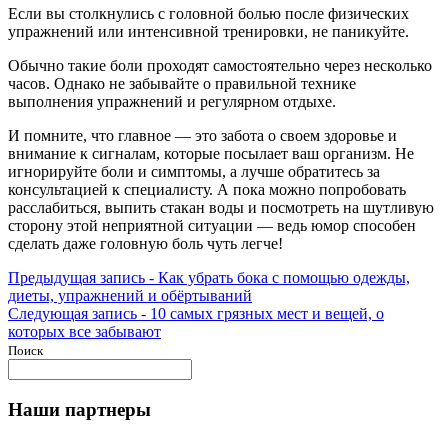
Если вы столкнулись с головной болью после физических
упражнений или интенсивной тренировки, не паникуйте.
Обычно такие боли проходят самостоятельно через несколько
часов. Однако не забывайте о правильной технике
выполнения упражнений и регулярном отдыхе.
И помните, что главное — это забота о своем здоровье и
внимание к сигналам, которые посылает ваш организм. Не
игнорируйте боли и симптомы, а лучше обратитесь за
консультацией к специалисту. А пока можно попробовать
расслабиться, выпить стакан воды и посмотреть на шутливую
сторону этой неприятной ситуации — ведь юмор способен
сделать даже головную боль чуть легче!
Навигация
Предыдущая
Предыдущая запись -
Как убрать бока с помощью одежды,
запись:
диеты, упражнений и обёртываний
по
Следующая
Следующая запись -
10 самых грязных мест и вещей, о
записям
запись:
которых все забывают
Поиск
Наши партнеры